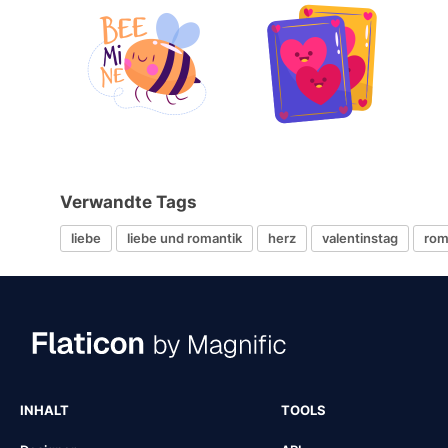
Verwandte Tags
liebe
liebe und romantik
herz
valentinstag
rom
INHALT
TOOLS