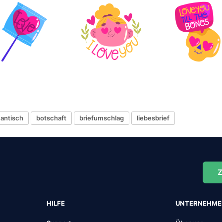
antisch
botschaft
briefumschlag
liebesbrief
Z
HILFE
UNTERNEHM