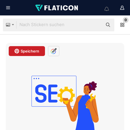
0
Speichern