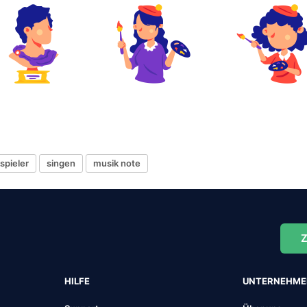
spieler
singen
musik note
Z
HILFE
UNTERNEHM