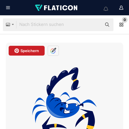
0
Speichern