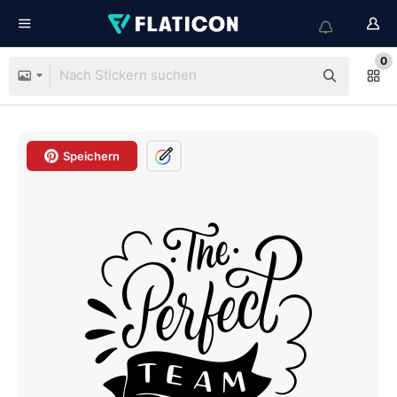
0
Speichern