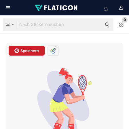
0
Speichern