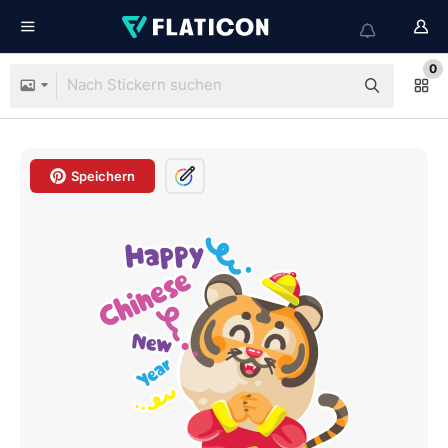
0
Speichern