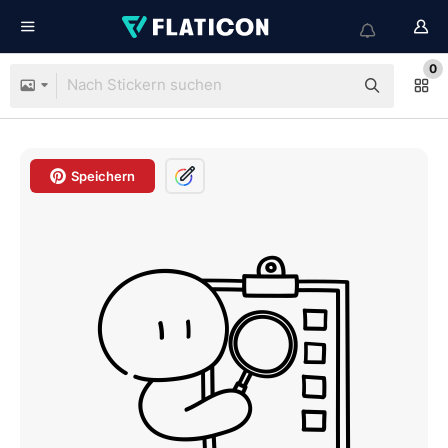
0
Speichern