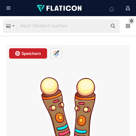
0
Speichern