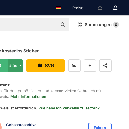
Preise
Sammlungen
0
 kostenlos Sticker
G
SVG
512px
lizenz
os für den persönlichen und kommerziellen Gebrauch mit
hweis.
Mehr Informationen
weis ist erforderlich.
Wie habe ich Verweise zu setzen?
Gohsantosadrive
Folgen