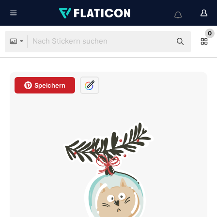
0
Speichern