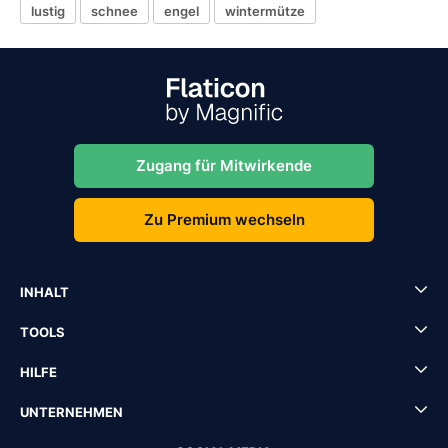
lustig
schnee
engel
wintermütze
Zugang für Mitwirkende
Zu Premium wechseln
INHALT
TOOLS
HILFE
UNTERNEHMEN