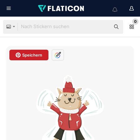
0
Speichern