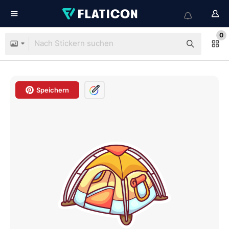
0
Speichern