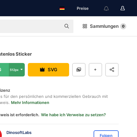
Preise
Sammlungen
0
stenlos Sticker
G
SVG
512px
lizenz
os für den persönlichen und kommerziellen Gebrauch mit
hweis.
Mehr Informationen
weis ist erforderlich.
Wie habe ich Verweise zu setzen?
DinosoftLabs
Folgen