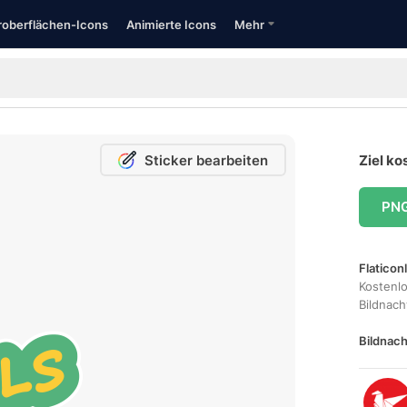
oberflächen-Icons
Animierte Icons
Mehr
Sticker bearbeiten
Ziel ko
PN
Flaticon
Kostenl
Bildnac
Bildnach