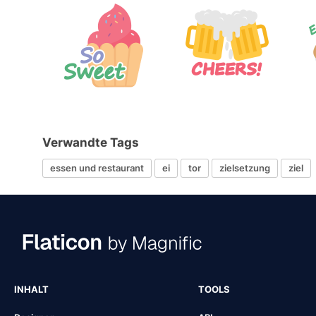
Verwandte Tags
essen und restaurant
ei
tor
zielsetzung
ziel
INHALT
TOOLS