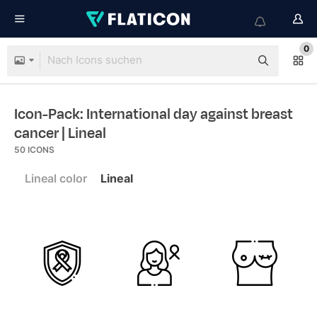
0
Icon-Pack: International day against breast
cancer
| Lineal
50
ICONS
Lineal color
Lineal