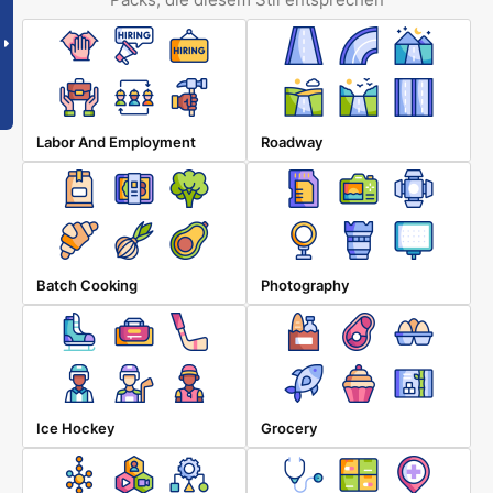
Labor And Employment
Roadway
Batch Cooking
Photography
Ice Hockey
Grocery