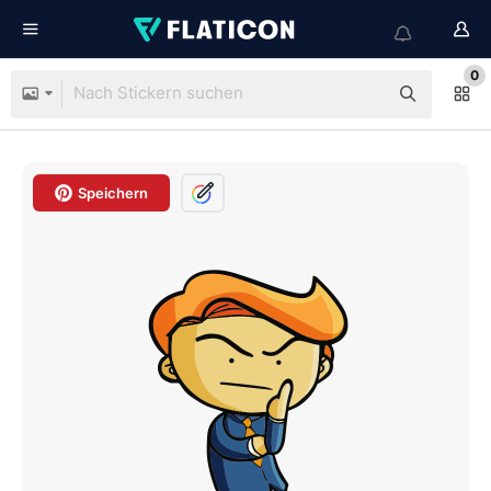
0
Speichern