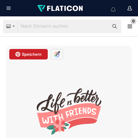
0
Speichern