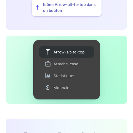
Icône Arrow-alt-to-top dans
un bouton
Arrow-alt-to-top
Attaché-case
Statistiques
Monnaie