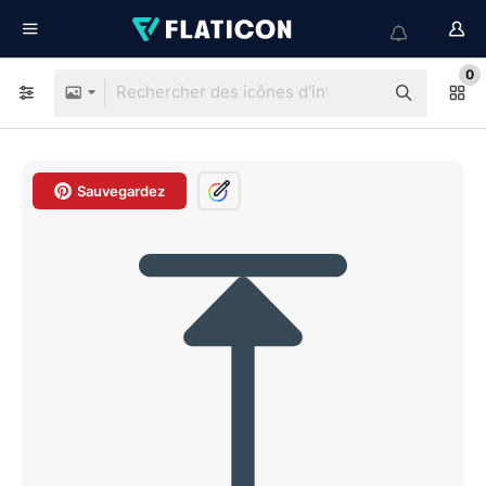
0
Sauvegardez