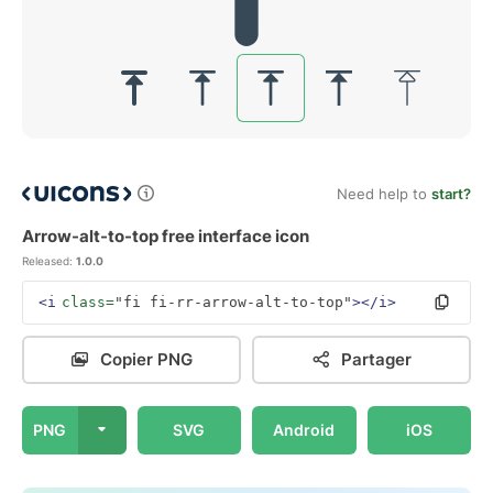
Need help to
start?
Arrow-alt-to-top free interface icon
Released:
1.0.0
<i
class=
"fi fi-rr-arrow-alt-to-top"
></i>
Copier PNG
Partager
PNG
SVG
Android
iOS