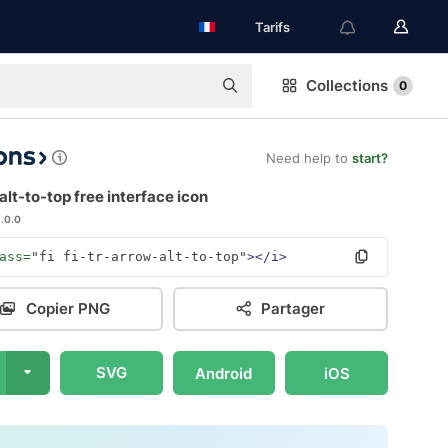
Tarifs
Collections
0
Need help to
start?
lt-to-top free interface icon
1.0.0
ass=
"fi fi-tr-arrow-alt-to-top"
></i>
Copier PNG
Partager
SVG
Android
iOS