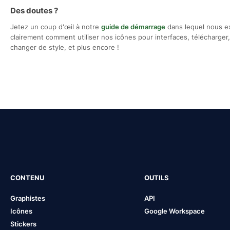
Des doutes ?
Jetez un coup d'œil à notre
guide de démarrage
dans lequel nous e
clairement comment utiliser nos icônes pour interfaces, télécharger, 
changer de style, et plus encore !
CONTENU
OUTILS
Graphistes
API
Icônes
Google Workspace
Stickers