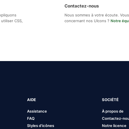
Contactez-nous
xpliquons
Nous sommes à votre écoute. Vous
utiliser CSS,
concernant nos UIcons ?
Notre équ
AIDE
SOCIÉTÉ
Assistance
À propos de
FAQ
Contactez-no
Styles d'icônes
Notre licence