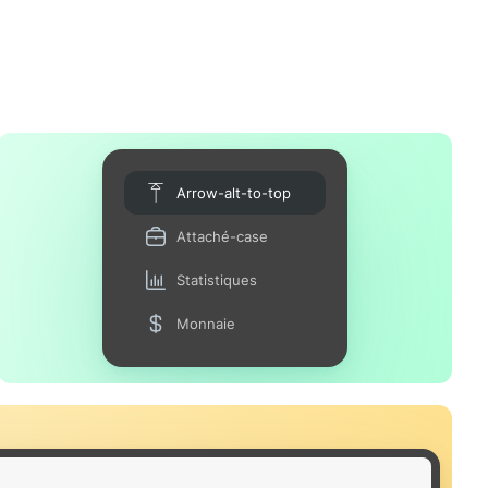
Arrow-alt-to-top
Attaché-case
Statistiques
Monnaie