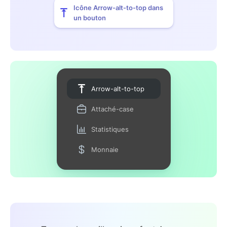
Icône Arrow-alt-to-top dans
un bouton
Arrow-alt-to-top
Attaché-case
Statistiques
Monnaie