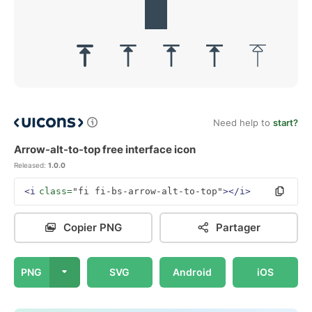
Need help to
start?
Arrow-alt-to-top free interface icon
Released:
1.0.0
<i
class=
"fi fi-bs-arrow-alt-to-top"
></i>
Copier PNG
Partager
PNG
SVG
Android
iOS