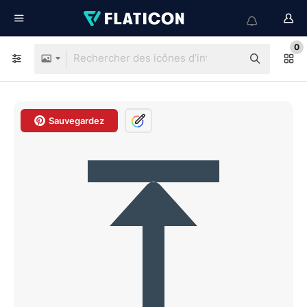
0
Sauvegardez