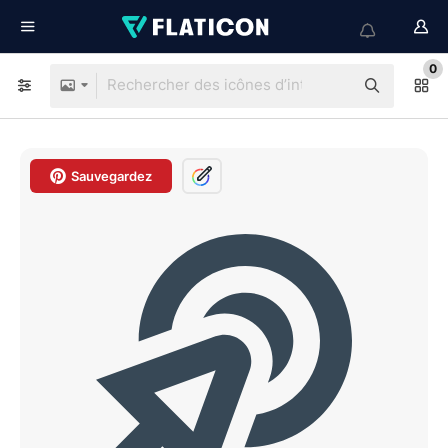
0
Sauvegardez