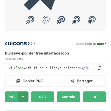
Need help to
start?
Bullseye-pointer free interface icon
Released:
1.0.0
<i
class=
"fi fi-bs-bullseye-pointer"
></i>
Copier PNG
Partager
PNG
SVG
Android
iOS