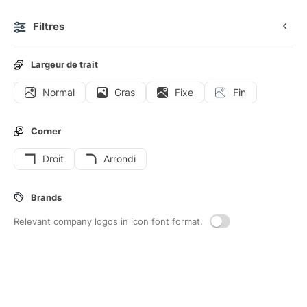
Filtres
0
Largeur de trait
Normal
Gras
Fixe
Fin
Icônes
Stickers
Icônes animées
Icônes d'interface
Corner
Droit
Arrondi
8
Tarte-aux-pommes
Interface icons
Brands
Relevant company logos in icon font format.