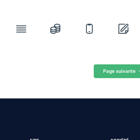
Page
suivante