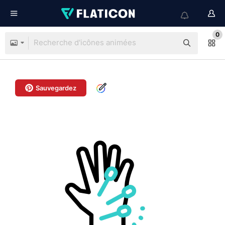
0
Sauvegardez