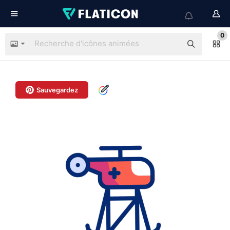
0
Sauvegardez