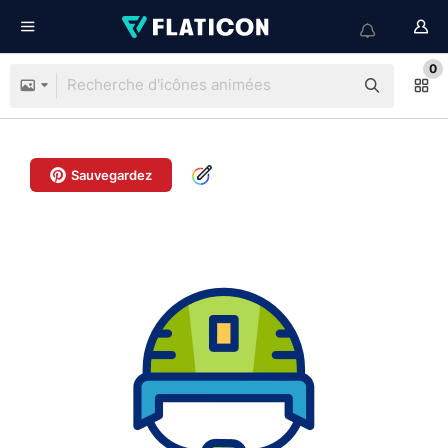
0
Sauvegardez