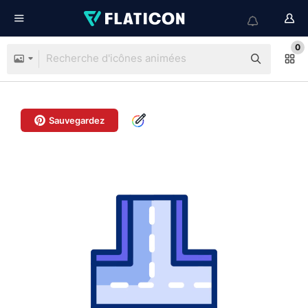
0
Sauvegardez