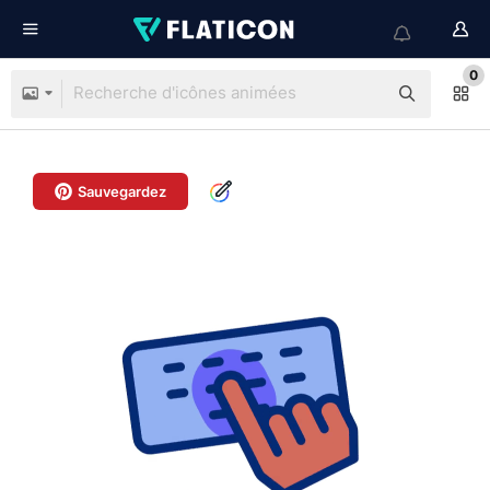
0
Sauvegardez