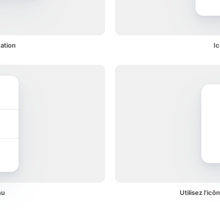
cation
Ic
nu
Utilisez l'ic