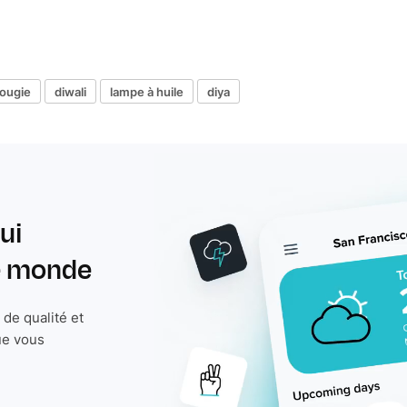
ougie
diwali
lampe à huile
diya
ui
le monde
de qualité et
ue vous