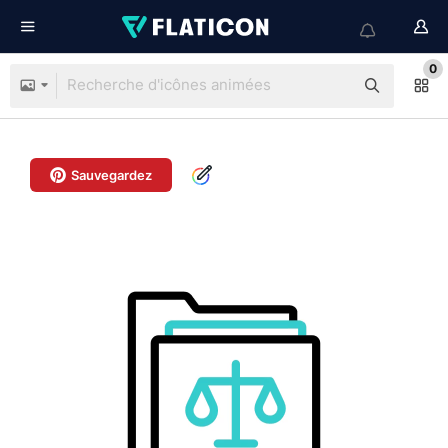
0
Sauvegardez