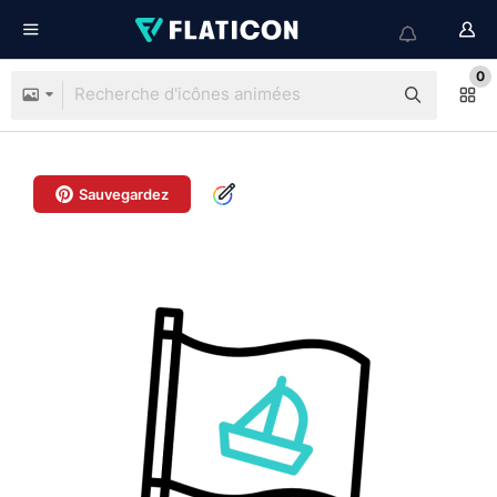
0
Sauvegardez