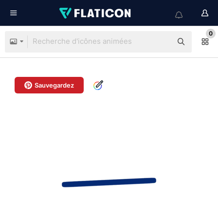
0
Sauvegardez