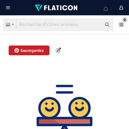
0
Sauvegardez