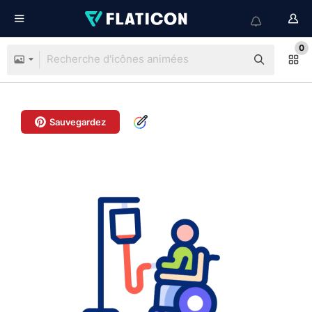
0
Sauvegardez