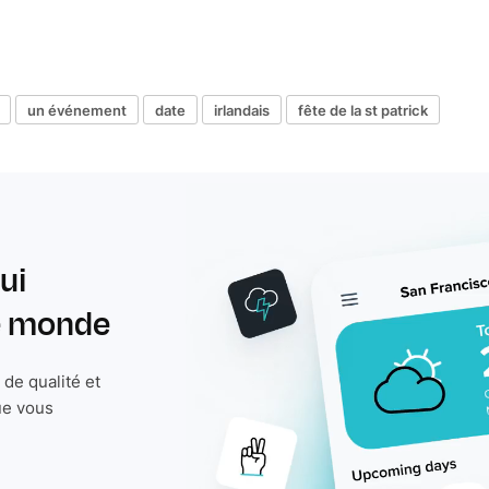
un événement
date
irlandais
fête de la st patrick
ui
le monde
de qualité et
ue vous