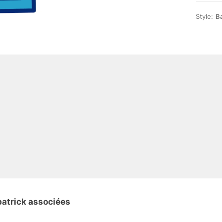
Style:
Ba
patrick associées