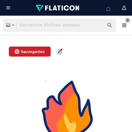
0
Sauvegardez