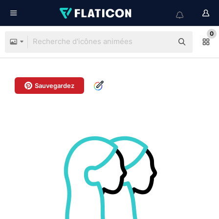
0
Sauvegardez