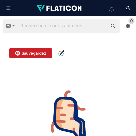
0
Sauvegardez