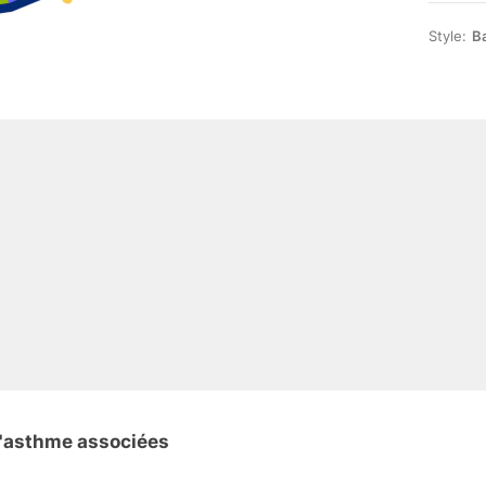
Style:
Ba
l'asthme associées