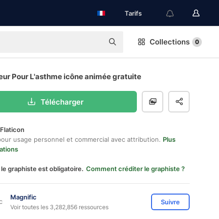
Tarifs
Collections
0
eur Pour L'asthme icône animée gratuite
Télécharger
Flaticon
pour usage personnel et commercial avec attribution.
Plus
ations
 le graphiste est obligatoire.
Comment créditer le graphiste ?
Magnific
Suivre
Voir toutes les 3,282,856 ressources