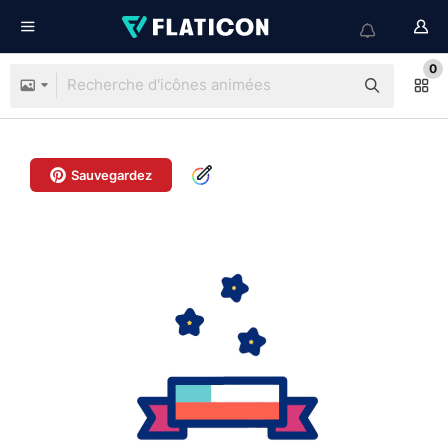
0
Sauvegardez