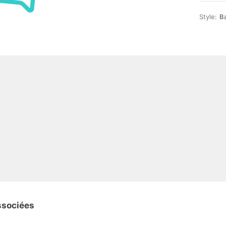
Style:
B
ssociées