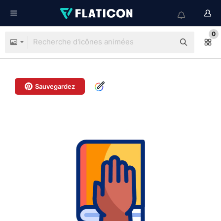
0
Sauvegardez