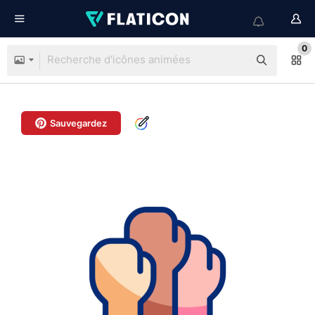
0
Sauvegardez