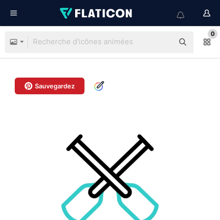
0
Sauvegardez