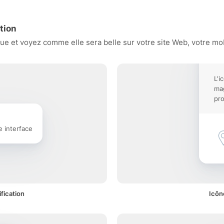
tion
e et voyez comme elle sera belle sur votre site Web, votre mobi
L'i
mag
pro
e interface
fication
Icôn