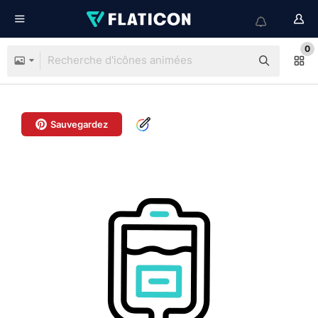
0
Sauvegardez