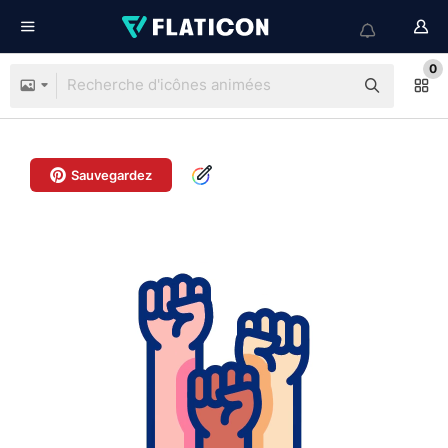
0
Sauvegardez