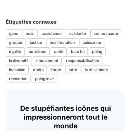
Étiquettes connexes
gens
main
assistance
solidarité
communauté
groupe
justice
manifestation
puissance
égalité
activisme
unité
bats toi
poing
la diversité
mouvement
responsabilisation
inclusion
droits
force
lutte
la résistance
révolution
poing levé
De stupéfiantes icônes qui
impressionneront tout le
monde