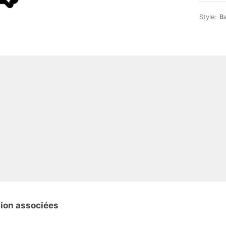
Style:
B
tion associées