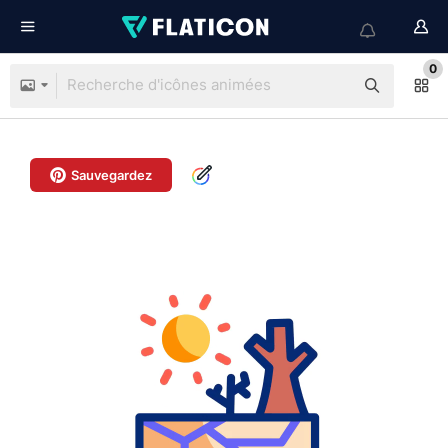
0
Sauvegardez